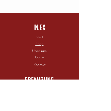
IN.EX
Start
Shop
Über uns
Forum
Kontakt
ERFAHRUNG
Versand & Rückgabe
AGB
Zahlungsmethoden