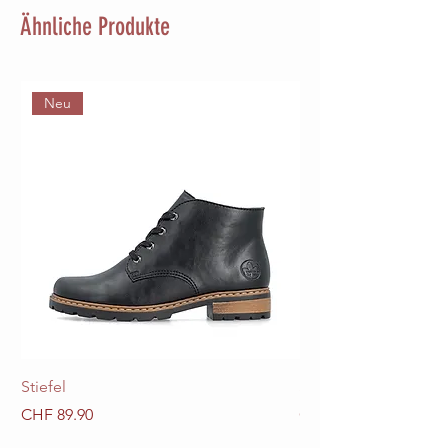
Ähnliche Produkte
Neu
Stiefel
Stiefel
Preis
Preis
CHF 89.90
CHF 89.90