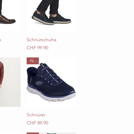
sicht
Schnellansicht
e
Schnürschuhe
Preis
CHF 99.90
Neu
sicht
Schnellansicht
Schnürer
Preis
CHF 89.90