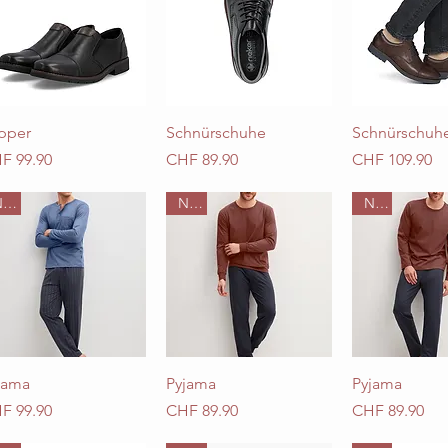
Schnellansicht
Schnellansicht
Schnellan
ipper
Schnürschuhe
Schnürschuh
is
Preis
Preis
F 99.90
CHF 89.90
CHF 109.90
Neu
Neu
Neu
Schnellansicht
Schnellansicht
Schnellan
jama
Pyjama
Pyjama
is
Preis
Preis
F 99.90
CHF 89.90
CHF 89.90