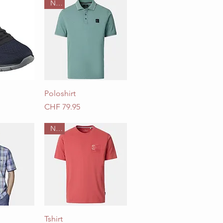
Neu
sicht
Schnellansicht
Poloshirt
Preis
CHF 79.95
Neu
sicht
Schnellansicht
Tshirt