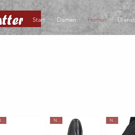
Start
Damen
Herren
Dienst
Neu
Neu
Neu