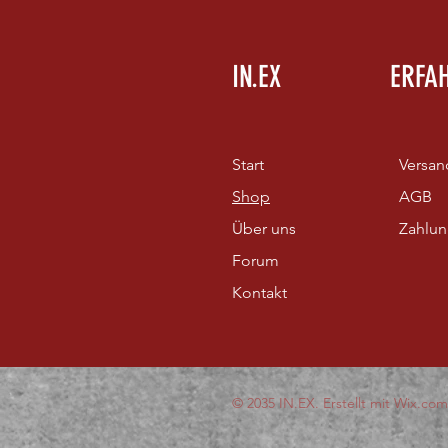
IN.EX
ERFA
Start
Versan
Shop
AGB
Über uns
Zahlu
Forum
Kontakt
© 2035 IN.EX. Erstellt mit
Wix.com