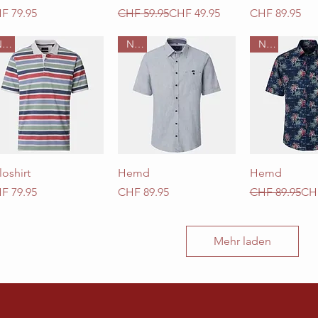
is
Standardpreis
Sale-Preis
Preis
F 79.95
CHF 59.95
CHF 49.95
CHF 89.95
Neu
Neu
Neu
Schnellansicht
Schnellansicht
Schnellan
loshirt
Hemd
Hemd
is
Preis
Standardprei
Sale-Preis
F 79.95
CHF 89.95
CHF 89.95
CHF
Mehr laden