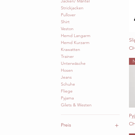
Jacken/ Mäntel
Strickjacken
Pullover
Shirt
Veston
Hemd Langarm
Sl
Hemd Kurzarm
Pre
CH
Krawatten
Trainer
Unterwäsche
Hosen
Jeans
Schuhe
Fliege
Pyjama
Gilets & Westen
Py
Pre
CH
Preis