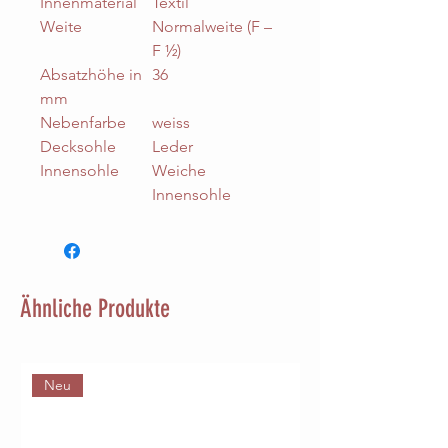
Innenmaterial
Textil
Weite
Normalweite (F –
F ½)
Absatzhöhe in
36
mm
Nebenfarbe
weiss
Decksohle
Leder
Innensohle
Weiche
Innensohle
Ähnliche Produkte
Neu