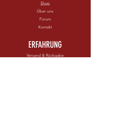
Shop
Über uns
Forum
Kontakt
ERFAHRUNG
Versand & Rückgabe
AGB
Zahlungsmethoden
FOLGEN SIE UNS
Kontaktieren Sie uns
Facebook
Instagram