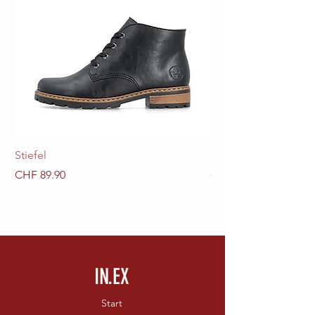
Stiefel
Stiefel
Preis
Preis
CHF 89.90
CHF 89.90
IN.EX
Start