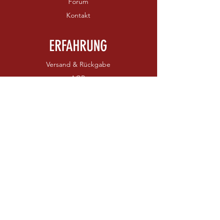
Forum
Kontakt
ERFAHRUNG
Versand & Rückgabe
AGB
Zahlungsmethoden
FOLGEN SIE UNS
Kontaktieren Sie uns
Facebook
Instagram