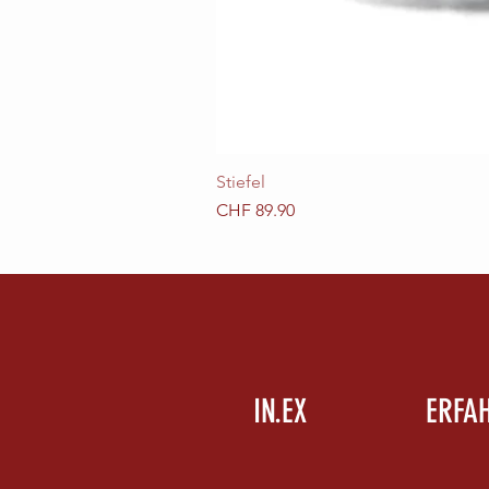
Stiefel
Preis
CHF 89.90
IN.EX
ERFA