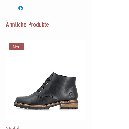
Ähnliche Produkte
Neu
Stiefel
Stiefel