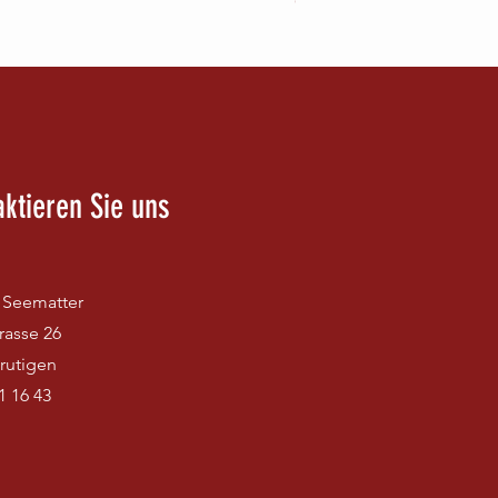
Preis
CHF 89.90
aktieren Sie uns
Seematter
rasse 26
rutigen
1 16 43