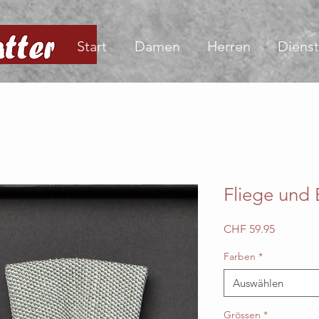
Start
Damen
Herren
Dienst
Fliege und 
Preis
CHF 59.95
Farben
*
Auswählen
Grössen
*