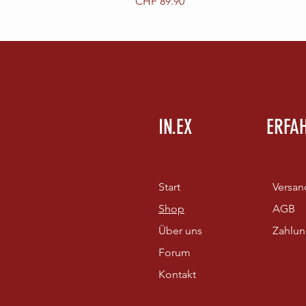
Preis
CHF 89.90
IN.EX
ERFA
Start
Versan
Shop
AGB
Über uns
Zahlu
Forum
Kontakt