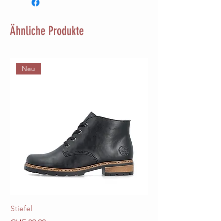
Ähnliche Produkte
Neu
Stiefel
Stiefel