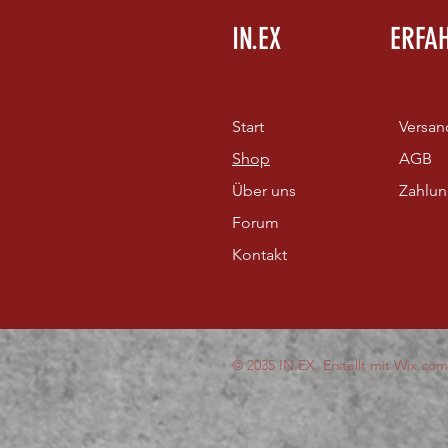
IN.EX
ERFA
Start
Versan
Shop
AGB
Über uns
Zahlu
Forum
Kontakt
© 2035 IN.EX. Erstellt mit
Wix.com