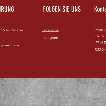
HRUNG
FOLGEN SIE UNS
Kont
Mode 
d & Rückgabe
Facebook
Dorfst
Instagram
3714 F
ngsmethoden
033 67