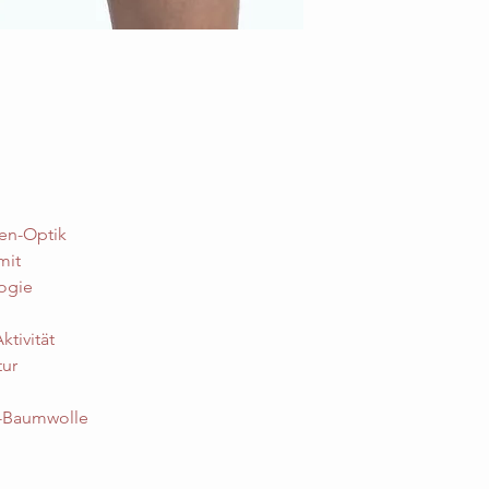
fen-Optik
mit
ogie
ktivität
tur
a-Baumwolle