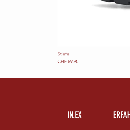
Stiefel
Preis
CHF 89.90
IN.EX
ERFA