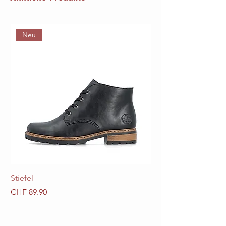
Neu
Stiefel
Stiefel
Preis
Preis
CHF 89.90
CHF 89.90