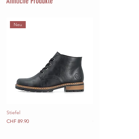
Ähnliche Produkte
Neu
Stiefel
Stiefel
Preis
Preis
CHF 89.90
CHF 89.90