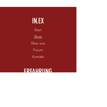
IN.EX
Start
Shop
Über uns
Forum
Kontakt
ERFAHRUNG
Versand & Rückgabe
AGB
Zahlungsmethoden