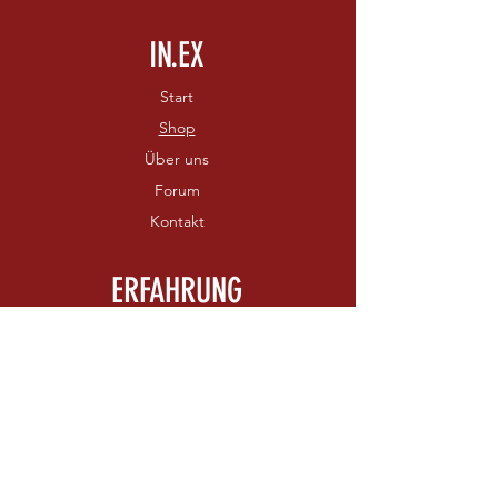
IN.EX
Start
Shop
Über uns
Forum
Kontakt
ERFAHRUNG
Versand & Rückgabe
AGB
Zahlungsmethoden
FOLGEN SIE UNS