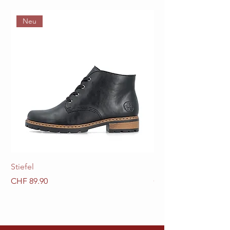
Neu
Stiefel
Stiefel
Preis
Preis
CHF 89.90
CHF 89.90