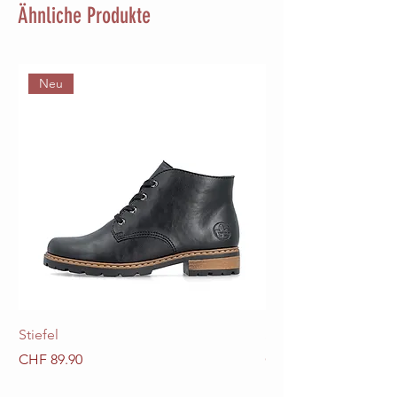
Ähnliche Produkte
Neu
Stiefel
Stiefel
Preis
Preis
CHF 89.90
CHF 89.90