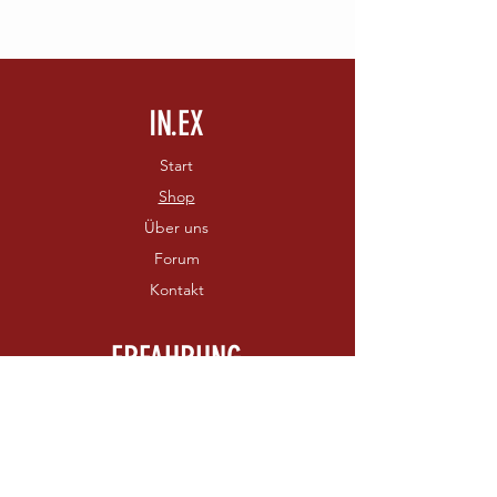
IN.EX
Start
Shop
Über uns
Forum
Kontakt
ERFAHRUNG
Versand & Rückgabe
AGB
Zahlungsmethoden