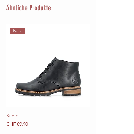
Ähnliche Produkte
Neu
Stiefel
Stiefel
Preis
Preis
CHF 89.90
CHF 89.90