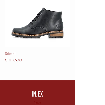
Stiefel
Stiefel
Preis
Preis
CHF 89.90
CHF 89.90
IN.EX
Start