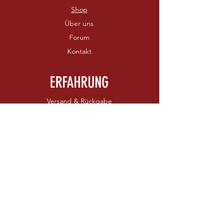
Shop
Über uns
Forum
Kontakt
ERFAHRUNG
Versand & Rückgabe
AGB
Zahlungsmethoden
FOLGEN SIE UNS
Kontaktieren Sie uns
Facebook
Instagram