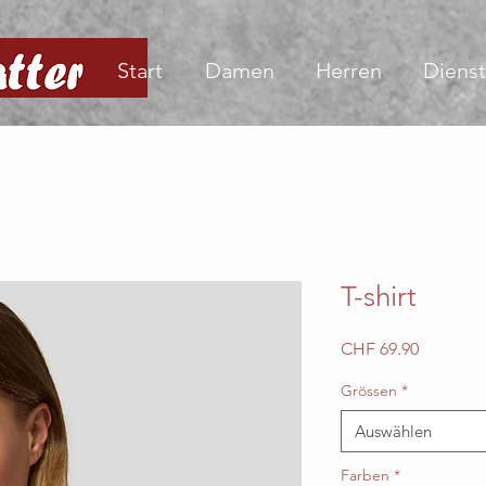
Start
Damen
Herren
Dienst
T-shirt
Preis
CHF 69.90
Grössen
*
Auswählen
Farben
*