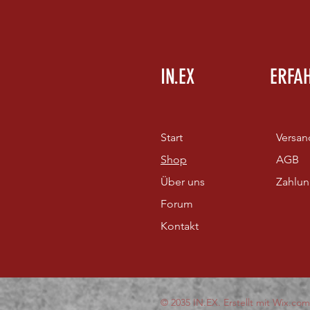
IN.EX
ERFA
Start
Versan
Shop
AGB
Über uns
Zahlu
Forum
Kontakt
© 2035 IN.EX. Erstellt mit
Wix.com