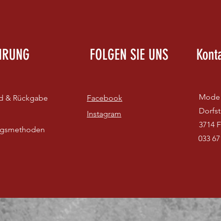
HRUNG
FOLGEN SIE UNS
Kont
Mode 
d & Rückgabe
Facebook
Dorfst
Instagram
3714 F
ngsmethoden
033 67