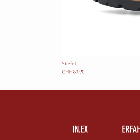
Stiefel
Preis
CHF 89.90
IN.EX
ERFA