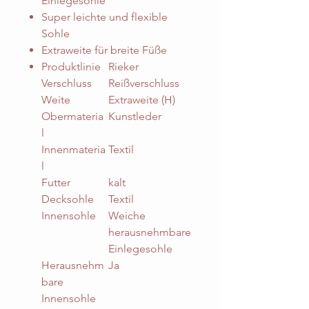
Einlegesohle
Super leichte und flexible
Sohle
Extraweite für breite Füße
Produktlinie
Rieker
Verschluss
Reißverschluss
Weite
Extraweite (H)
Obermateria
Kunstleder
l
Innenmateria
Textil
l
Futter
kalt
Decksohle
Textil
Innensohle
Weiche
herausnehmbare
Einlegesohle
Herausnehm
Ja
bare
Innensohle