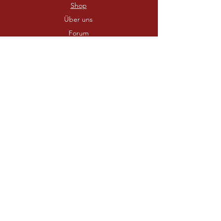
Shop
Über uns
Forum
Kontakt
ERFAHRUNG
Versand & Rückgabe
AGB
Zahlungsmethoden
FOLGEN SIE UNS
Kontaktieren Sie uns
Facebook
Instagram