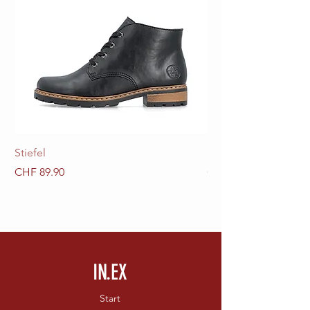
Stiefel
Stiefel
Preis
Preis
CHF 89.90
CHF 89.90
IN.EX
Start